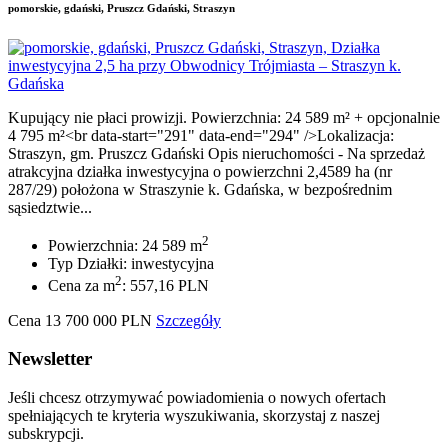
pomorskie, gdański, Pruszcz Gdański, Straszyn
Kupujący nie płaci prowizji. Powierzchnia: 24 589 m² + opcjonalnie
4 795 m²<br data-start="291" data-end="294" />Lokalizacja:
Straszyn, gm. Pruszcz Gdański Opis nieruchomości - Na sprzedaż
atrakcyjna działka inwestycyjna o powierzchni 2,4589 ha (nr
287/29) położona w Straszynie k. Gdańska, w bezpośrednim
sąsiedztwie...
2
Powierzchnia: 24 589 m
Typ Działki: inwestycyjna
2
Cena za m
: 557,16 PLN
Cena
13 700 000
PLN
Szczegóły
Newsletter
Jeśli chcesz otrzymywać powiadomienia o nowych ofertach
spełniających te kryteria wyszukiwania, skorzystaj z naszej
subskrypcji.