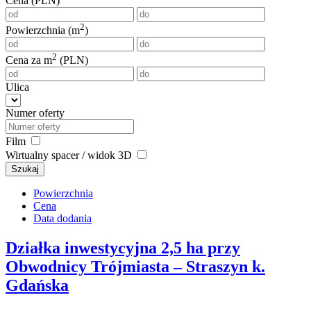
Cena (PLN)
2
Powierzchnia (m
)
2
Cena za m
(PLN)
Ulica
Numer oferty
Film
Wirtualny spacer / widok 3D
Szukaj
Powierzchnia
Cena
Data dodania
Działka inwestycyjna 2,5 ha przy
Obwodnicy Trójmiasta – Straszyn k.
Gdańska